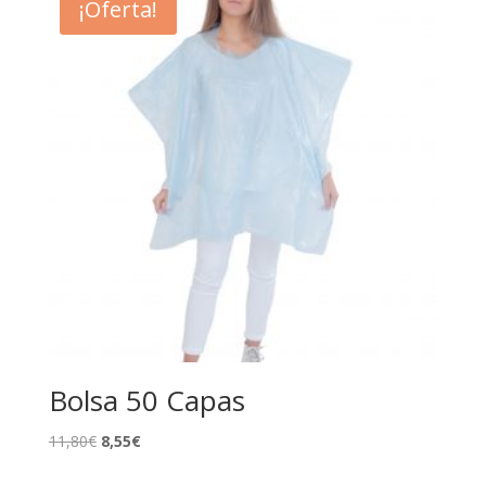
¡Oferta!
21,95€.
9,20€.
Bolsa 50 Capas
El
El
11,80
€
8,55
€
precio
precio