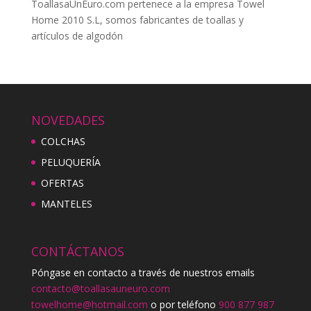
ToallasaUnEuro.com pertenece a la empresa Towel
Home 2010 S.L, somos fabricantes de toallas y
artículos de algodón
NOVEDADES
COLCHAS
PELUQUERÍA
OFERTAS
MANTELES
CONTÁCTANOS
Póngase en contacto a través de nuestros emails
contacto@toallasauneuro.com
towelhome@hotmail.com
o por teléfono
900 877 987