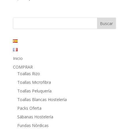
precio
precio
original
actual
era:
es:
17,95€.
8,28€.
Inicio
COMPRAR
Toallas Rizo
Toallas Microfibra
Toallas Peluquería
Toallas Blancas Hostelería
Packs Oferta
Sábanas Hostelería
Fundas Nórdicas