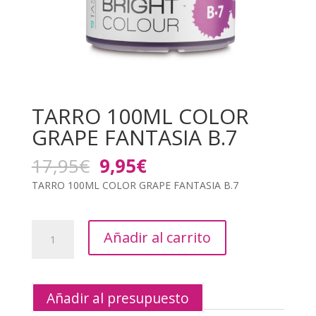
TARRO 100ML COLOR
GRAPE FANTASIA B.7
El
El
17,95
€
9,95
€
precio
precio
TARRO 100ML COLOR GRAPE FANTASIA B.7
original
actual
era:
es:
17,95€.
9,95€.
TARRO
Añadir al carrito
100ML
COLOR
GRAPE
FANTASIA
Añadir al presupuesto
B.7