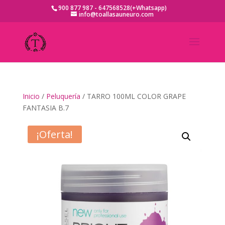
900 877 987 - 647568528(+Whatsapp)
info@toallasauneuro.com
Inicio
/
Peluquería
/ TARRO 100ML COLOR GRAPE
FANTASIA B.7
¡Oferta!