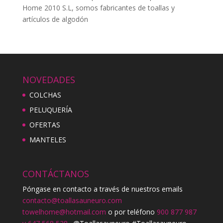
Home 2010 S.L, somos fabricantes de toallas y
artículos de algodón
NOVEDADES
COLCHAS
PELUQUERÍA
OFERTAS
MANTELES
CONTÁCTANOS
Póngase en contacto a través de nuestros emails
contacto@toallasauneuro.com
towelhome@hotmail.com
o por teléfono
900 877 987