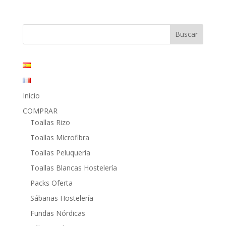
precio
precio
original
actual
era:
es:
28,60€.
15,60€.
Inicio
COMPRAR
Toallas Rizo
Toallas Microfibra
Toallas Peluquería
Toallas Blancas Hostelería
Packs Oferta
Sábanas Hostelería
Fundas Nórdicas