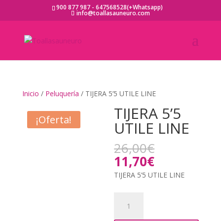
900 877 987 - 647568528(+Whatsapp)
info@toallasauneuro.com
Inicio
/
Peluquería
/ TIJERA 5’5 UTILE LINE
TIJERA 5’5
¡Oferta!
UTILE LINE
El
26,00
€
precio
El
11,70
€
original
precio
TIJERA 5’5 UTILE LINE
era:
actual
26,00€.
es:
TIJERA
11,70€.
5’5
UTILE