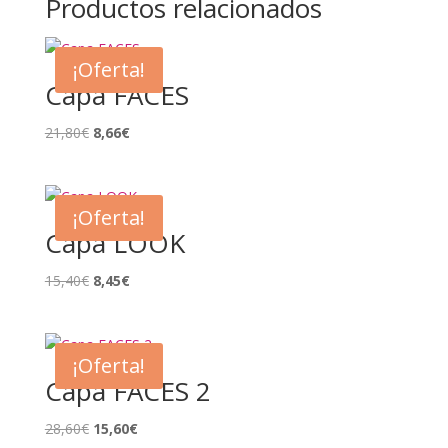
Productos relacionados
¡Oferta!
Capa FACES
El
El
21,80
€
8,66
€
precio
precio
original
actual
era:
es:
¡Oferta!
21,80€.
8,66€.
Capa LOOK
El
El
15,40
€
8,45
€
precio
precio
original
actual
era:
es:
¡Oferta!
15,40€.
8,45€.
Capa FACES 2
El
El
28,60
€
15,60
€