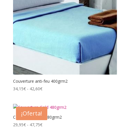
Couverture anti-feu 400grm2
Rango
34,15
€
-
42,60
€
de
precios:
desde
¡Oferta!
34,15€
Couverture Gold 480grm2
hasta
Rango
29,95
€
-
47,75
€
42,60€