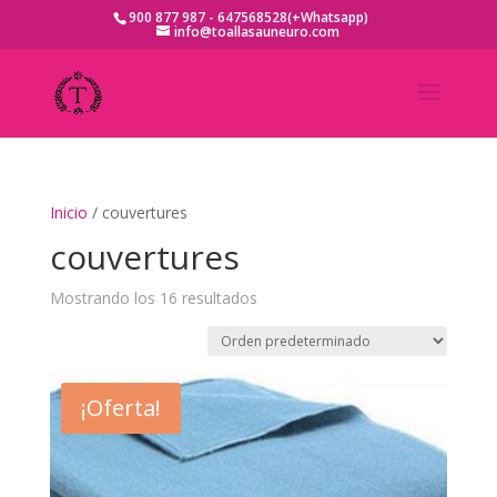
900 877 987 - 647568528(+Whatsapp)
info@toallasauneuro.com
Inicio
/ couvertures
couvertures
Mostrando los 16 resultados
¡Oferta!