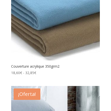
Couverture acrylique 350grm2
Rango
18,60
€
-
32,85
€
de
precios:
desde
¡Oferta!
18,60€
hasta
32,85€