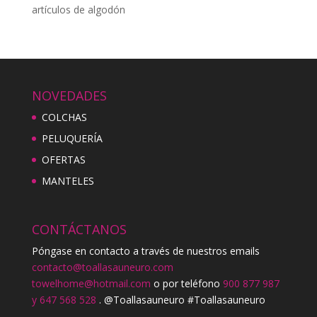
artículos de algodón
NOVEDADES
COLCHAS
PELUQUERÍA
OFERTAS
MANTELES
CONTÁCTANOS
Póngase en contacto a través de nuestros emails
contacto@toallasauneuro.com
towelhome@hotmail.com
o por teléfono
900 877 987
y 647 568 528
. @Toallasauneuro #Toallasauneuro