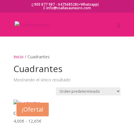
900 877 987 - 647568528(+Whatsapp)
info@toallasauneuro.com
Inicio
/ Cuadrantes
Cuadrantes
Mostrando el único resultado
¡Oferta!
Cuadrantes
Rango
4,00
€
-
12,65
€
de