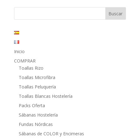
precios:
desde
4,00€
hasta
12,65€
Inicio
COMPRAR
Toallas Rizo
Toallas Microfibra
Toallas Peluquería
Toallas Blancas Hostelería
Packs Oferta
Sábanas Hostelería
Fundas Nórdicas
Sábanas de COLOR y Encimeras