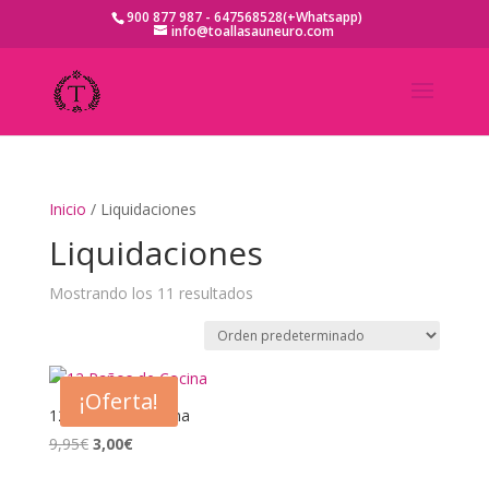
900 877 987 - 647568528(+Whatsapp)
info@toallasauneuro.com
Inicio
/ Liquidaciones
Liquidaciones
Mostrando los 11 resultados
¡Oferta!
12 Paños de Cocina
El
El
9,95
€
3,00
€
precio
precio