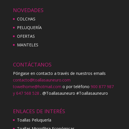
NOVEDADES
COLCHAS
PELUQUERÍA
OFERTAS
MANTELES
CONTÁCTANOS
Póngase en contacto a través de nuestros emails
contacto@toallasauneuro.com
towelhome@hotmail.com
o por teléfono
900 877 987
y 647 568 528
. @Toallasauneuro #Toallasauneuro
ENLACES DE INTERÉS
Toallas Peluquería
Toallas Microfibra Económicas