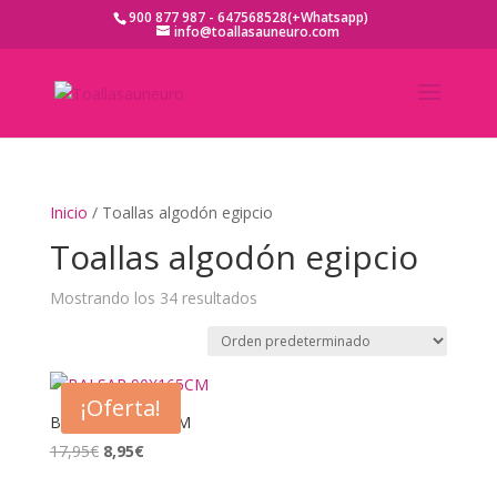
900 877 987 - 647568528(+Whatsapp)
info@toallasauneuro.com
Inicio
/ Toallas algodón egipcio
Toallas algodón egipcio
Mostrando los 34 resultados
¡Oferta!
BALSAR 90X165CM
El
El
17,95
€
8,95
€
precio
precio