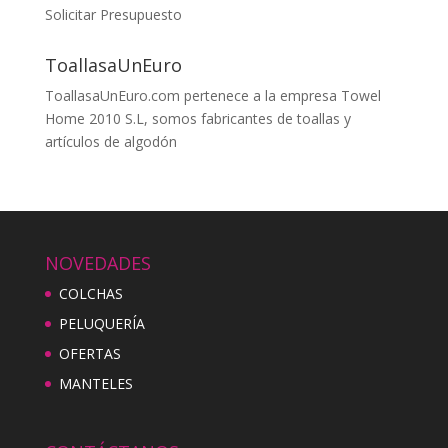
Solicitar Presupuesto
ToallasaUnEuro
ToallasaUnEuro.com pertenece a la empresa Towel
Home 2010 S.L, somos fabricantes de toallas y
artículos de algodón
NOVEDADES
COLCHAS
PELUQUERÍA
OFERTAS
MANTELES