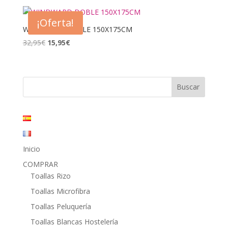
original
actual
era:
es:
¡Oferta!
17,95€.
8,95€.
WINDWARD DOBLE 150X175CM
El
El
32,95
€
15,95
€
precio
precio
original
actual
era:
es:
32,95€.
15,95€.
Inicio
COMPRAR
Toallas Rizo
Toallas Microfibra
Toallas Peluquería
Toallas Blancas Hostelería