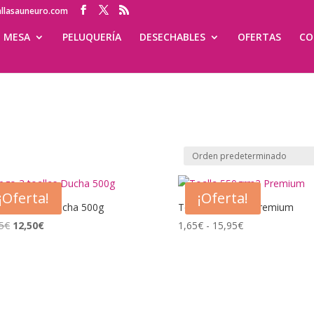
allasauneuro.com
MESA
PELUQUERÍA
DESECHABLES
OFERTAS
CO
¡Oferta!
¡Oferta!
o 3 toallas Ducha 500g
Toalla 550grm2 Premium
El
El
Rango
5
€
12,50
€
1,65
€
-
15,95
€
precio
precio
de
original
actual
precios:
era:
es:
desde
29,95€.
12,50€.
1,65€
hasta