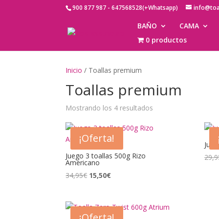
900 877 987 - 647568528(+Whatsapp)
info@to
BAÑO
CAMA
0 productos
Inicio
/ Toallas premium
Toallas premium
Mostrando los 4 resultados
¡Oferta!
Jueg
Juego 3 toallas 500g Rizo
29,9
Americano
El
El
34,95
€
15,50
€
precio
precio
original
actual
era:
es:
¡Oferta!