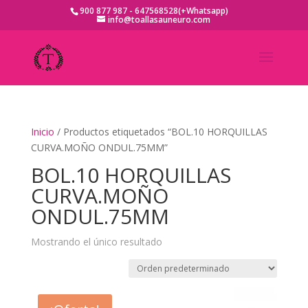
900 877 987 - 647568528(+Whatsapp)
info@toallasauneuro.com
Inicio
/ Productos etiquetados “BOL.10 HORQUILLAS
CURVA.MOÑO ONDUL.75MM”
BOL.10 HORQUILLAS
CURVA.MOÑO
ONDUL.75MM
Mostrando el único resultado