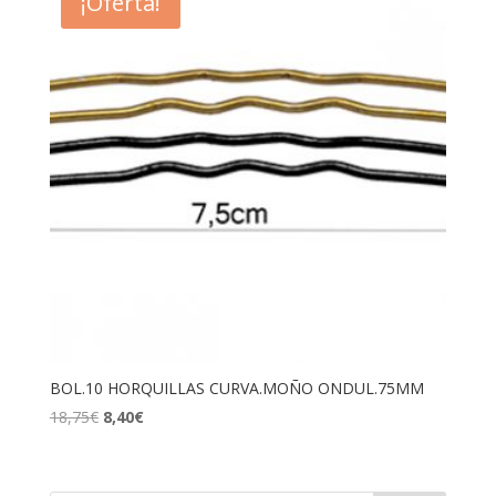
¡Oferta!
BOL.10 HORQUILLAS CURVA.MOÑO ONDUL.75MM
El
El
18,75
€
8,40
€
precio
precio
original
actual
era:
es: