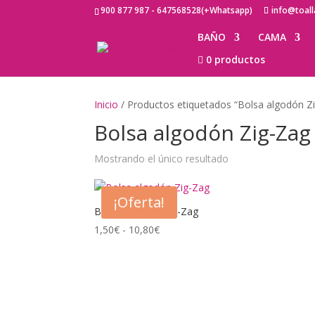
900 877 987 - 647568528(+Whatsapp)
info@toal
BAÑO
CAMA
0 productos
Inicio
/ Productos etiquetados “Bolsa algodón Z
Bolsa algodón Zig-Zag
Mostrando el único resultado
¡Oferta!
Bolsa algodón Zig-Zag
Rango
1,50
€
-
10,80
€
de
precios:
desde
1,50€
hasta