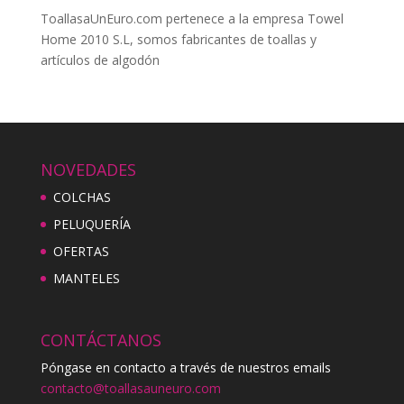
ToallasaUnEuro.com pertenece a la empresa Towel
Home 2010 S.L, somos fabricantes de toallas y
artículos de algodón
NOVEDADES
COLCHAS
PELUQUERÍA
OFERTAS
MANTELES
CONTÁCTANOS
Póngase en contacto a través de nuestros emails
contacto@toallasauneuro.com