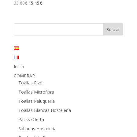
El
El
33,60
€
15,15
€
precio
precio
original
actual
era:
es:
33,60€.
15,15€.
Inicio
COMPRAR
Toallas Rizo
Toallas Microfibra
Toallas Peluquería
Toallas Blancas Hostelería
Packs Oferta
Sábanas Hostelería