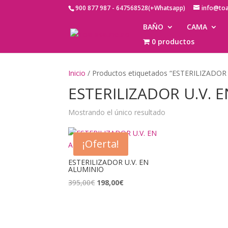
900 877 987 - 647568528(+Whatsapp)
info@to
BAÑO
CAMA
0 productos
Inicio
/ Productos etiquetados “ESTERILIZADOR
ESTERILIZADOR U.V. 
Mostrando el único resultado
¡Oferta!
ESTERILIZADOR U.V. EN
ALUMINIO
El
El
395,00
€
198,00
€
precio
precio
original
actual
era:
es: