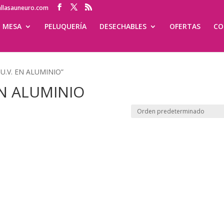
allasauneuro.com
MESA
PELUQUERÍA
DESECHABLES
OFERTAS
CO
 U.V. EN ALUMINIO”
EN ALUMINIO