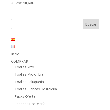
El
El
41,28
€
18,60
€
precio
precio
original
actual
era:
es:
41,28€.
18,60€.
Inicio
COMPRAR
Toallas Rizo
Toallas Microfibra
Toallas Peluquería
Toallas Blancas Hostelería
Packs Oferta
Sábanas Hostelería