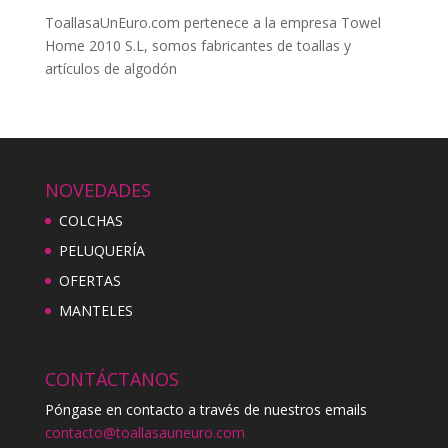
ToallasaUnEuro.com pertenece a la empresa Towel
Home 2010 S.L, somos fabricantes de toallas y
artículos de algodón
NOVEDADES
COLCHAS
PELUQUERÍA
OFERTAS
MANTELES
CONTÁCTANOS
Póngase en contacto a través de nuestros emails
contacto@toallasauneuro.com