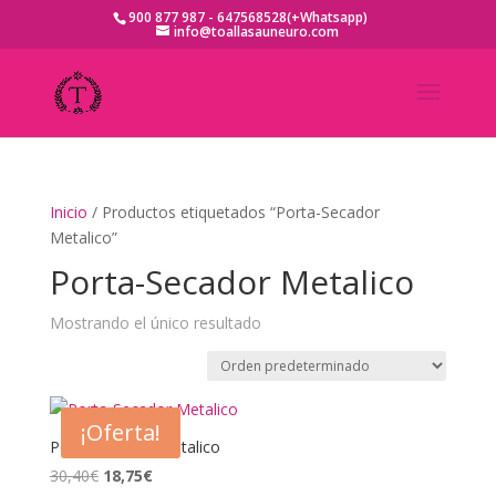
900 877 987 - 647568528(+Whatsapp)
info@toallasauneuro.com
Inicio
/ Productos etiquetados “Porta-Secador
Metalico”
Porta-Secador Metalico
Mostrando el único resultado
¡Oferta!
Porta-Secador Metalico
El
El
30,40
€
18,75
€