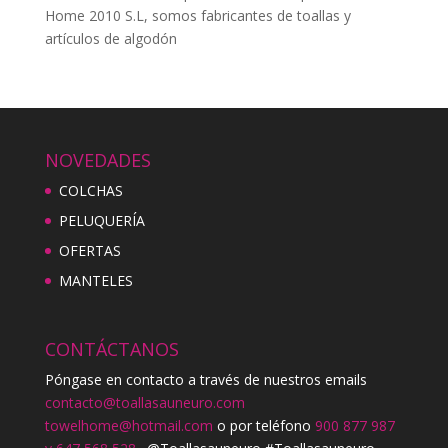
Home 2010 S.L, somos fabricantes de toallas y
artículos de algodón
NOVEDADES
COLCHAS
PELUQUERÍA
OFERTAS
MANTELES
CONTÁCTANOS
Póngase en contacto a través de nuestros emails
contacto@toallasauneuro.com
towelhome@hotmail.com
o por teléfono
900 877 987