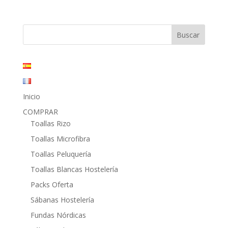
precio
precio
original
actual
era:
es:
30,40€.
18,75€.
Inicio
COMPRAR
Toallas Rizo
Toallas Microfibra
Toallas Peluquería
Toallas Blancas Hostelería
Packs Oferta
Sábanas Hostelería
Fundas Nórdicas