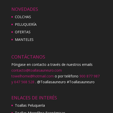
NOVEDADES
COLCHAS
PELUQUERÍA
OFERTAS
MANTELES
CONTÁCTANOS
Póngase en contacto a través de nuestros emails
contacto@toallasauneuro.com
towelhome@hotmail.com
o por teléfono
900 877 987
y 647 568 528
. @Toallasauneuro #Toallasauneuro
ENLACES DE INTERÉS
Toallas Peluquería
Toallas Microfibra Económicas