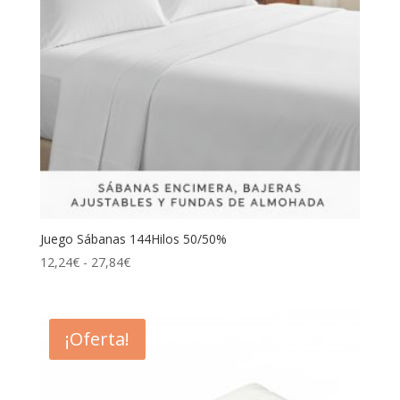
Juego Sábanas 144Hilos 50/50%
Rango
12,24
€
-
27,84
€
de
precios:
desde
¡Oferta!
12,24€
hasta
27,84€