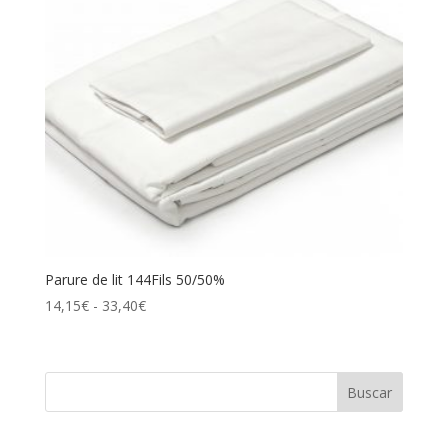
Parure de lit 144Fils 50/50%
Rango
14,15
€
-
33,40
€
de
precios:
desde
14,15€
hasta
33,40€