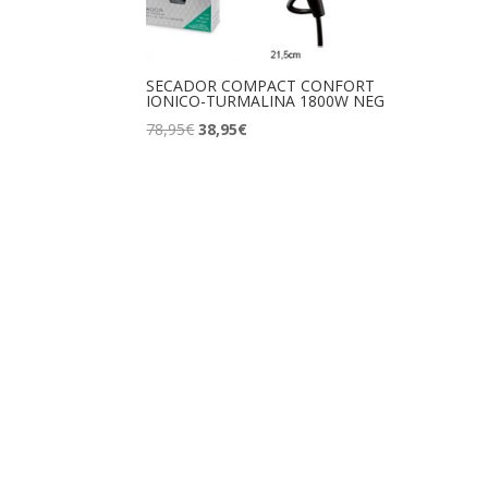
SECADOR COMPACT CONFORT
IONICO-TURMALINA 1800W NEG
El
El
78,95
€
38,95
€
precio
precio
original
actual
era:
es:
78,95€.
38,95€.