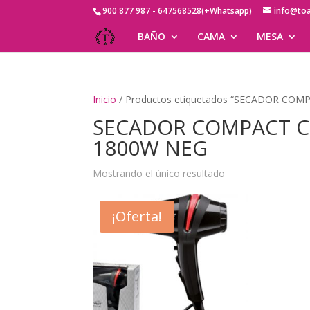
900 877 987 - 647568528(+Whatsapp)
info@to
BAÑO
CAMA
MESA
Inicio
/ Productos etiquetados “SECADOR C
SECADOR COMPACT C
1800W NEG
Mostrando el único resultado
¡Oferta!