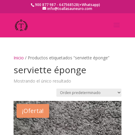
900 877 987 - 647568528(+Whatsapp)
info@toallasauneuro.com
Inicio
/ Productos etiquetados “serviette éponge”
serviette éponge
Mostrando el único resultado
¡Oferta!