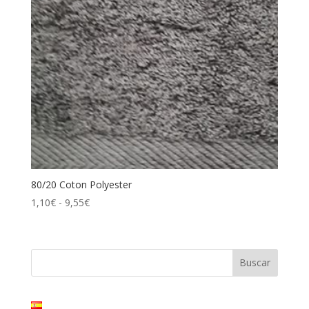
80/20 Coton Polyester
Rango
1,10
€
-
9,55
€
de
precios:
desde
1,10€
hasta
9,55€