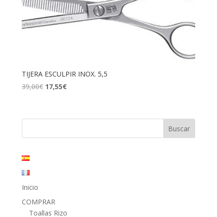
TIJERA ESCULPIR INOX. 5,5
El
El
39,00
€
17,55
€
precio
precio
original
actual
era:
es:
39,00€.
17,55€.
Inicio
COMPRAR
Toallas Rizo