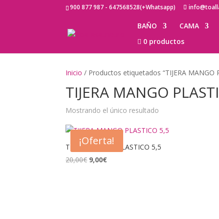
900 877 987 - 647568528(+Whatsapp)
info@toal
BAÑO
CAMA
0 productos
Inicio
/ Productos etiquetados “TIJERA MANGO 
TIJERA MANGO PLAST
Mostrando el único resultado
¡Oferta!
TIJERA MANGO PLASTICO 5,5
El
El
20,00
€
9,00
€
precio
precio
original
actual
era:
es:
20,00€.
9,00€.