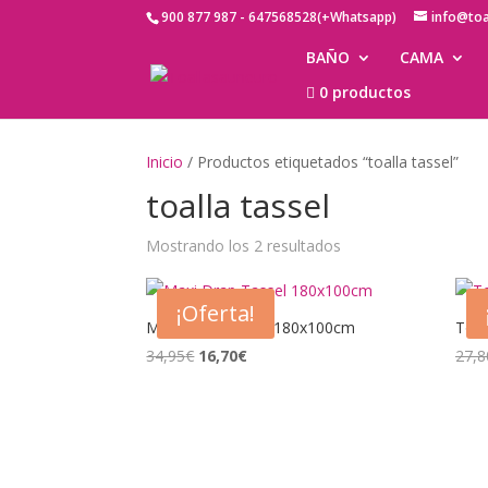
900 877 987 - 647568528(+Whatsapp)
info@to
BAÑO
CAMA
0 productos
Inicio
/ Productos etiquetados “toalla tassel”
toalla tassel
Mostrando los 2 resultados
¡Oferta!
Maxi Drap Tassel 180x100cm
Toal
El
El
34,95
€
16,70
€
27,8
precio
precio
original
actual
era:
es:
34,95€.
16,70€.