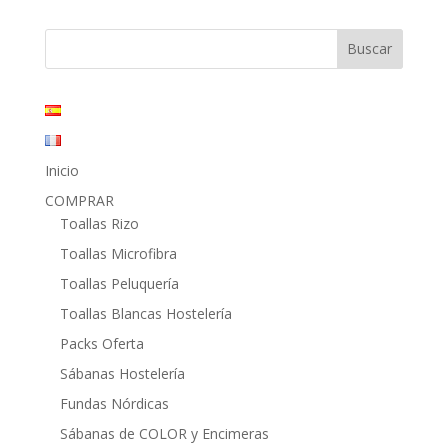
original
actual
era:
es:
31,20€.
16,30€.
Inicio
COMPRAR
Toallas Rizo
Toallas Microfibra
Toallas Peluquería
Toallas Blancas Hostelería
Packs Oferta
Sábanas Hostelería
Fundas Nórdicas
Sábanas de COLOR y Encimeras