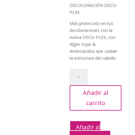
original
actu
DECOLORACIÓN DECO-
era:
es:
PLEX
21,90€.
9,75
Más protección en tus
decoloraciones con la
nueva DECO-PLEX, con
Algas rojas &
Aminoácidos que cuidan
la estructura del cabello
BOLSA
500G.
DECOLORACIÓN
Añadir al
DECO-
PLEX
carrito
cantidad
Añadir al