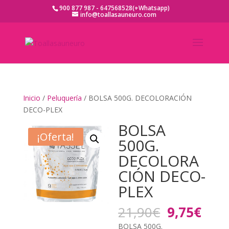
900 877 987 - 647568528(+Whatsapp)
info@toallasauneuro.com
Inicio
/
Peluquería
/ BOLSA 500G. DECOLORACIÓN
DECO-PLEX
BOLSA
¡Oferta!
500G.
DECOLORA
CIÓN DECO-
PLEX
El
El
21,90
€
9,75
€
precio
prec
BOLSA 500G.