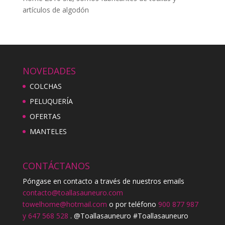
artículos de algodón
NOVEDADES
COLCHAS
PELUQUERÍA
OFERTAS
MANTELES
CONTÁCTANOS
Póngase en contacto a través de nuestros emails
contacto@toallasauneuro.com
towelhome@hotmail.com
o por teléfono
900 877 987
y 647 568 528
. @Toallasauneuro #Toallasauneuro