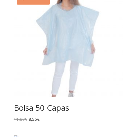
Bolsa 50 Capas
El
El
11,80
€
8,55
€
precio
precio
original
actual