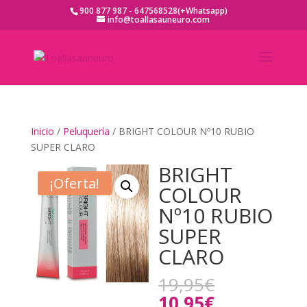
900 877 987 - 647568528(+Whatsapp)
info@toallasauneuro.com
Inicio
/
Peluquería
/ BRIGHT COLOUR Nº10 RUBIO
SUPER CLARO
BRIGHT
¡Oferta!
COLOUR
Nº10 RUBIO
SUPER
CLARO
El
19,95
€
precio
El
10,95
€