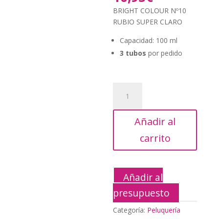
original
precio
BRIGHT COLOUR Nº10
era:
actual
RUBIO SUPER CLARO
19,95€.
es:
10,95€.
Capacidad: 100 ml
3 tubos
por pedido
BRIGHT
COLOUR
Nº10
Añadir al
RUBIO
SUPER
carrito
CLARO
cantidad
Añadir al
presupuesto
Categoría:
Peluquería