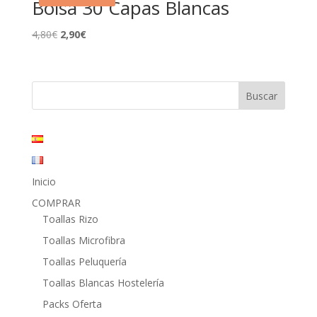
Bolsa 30 Capas Blancas
El
El
4,80
€
2,90
€
precio
precio
original
actual
era:
es:
4,80€.
2,90€.
Inicio
COMPRAR
Toallas Rizo
Toallas Microfibra
Toallas Peluquería
Toallas Blancas Hostelería
Packs Oferta