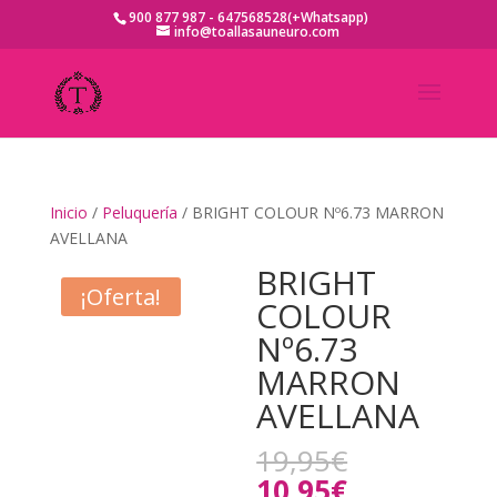
900 877 987 - 647568528(+Whatsapp)
info@toallasauneuro.com
Inicio
/
Peluquería
/ BRIGHT COLOUR Nº6.73 MARRON
AVELLANA
BRIGHT
¡Oferta!
COLOUR
Nº6.73
MARRON
AVELLANA
El
19,95
€
precio
El
10,95
€