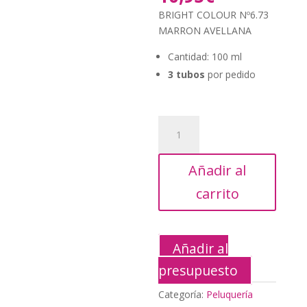
original
precio
BRIGHT COLOUR Nº6.73
era:
actual
MARRON AVELLANA
19,95€.
es:
10,95€.
Cantidad: 100 ml
3 tubos
por pedido
BRIGHT
COLOUR
Nº6.73
Añadir al
MARRON
AVELLANA
carrito
cantidad
Añadir al
presupuesto
Categoría:
Peluquería