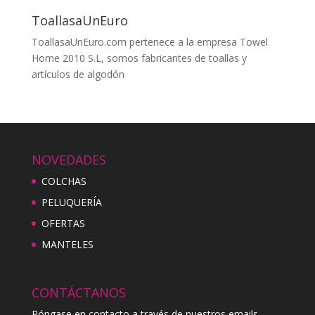
ToallasaUnEuro
ToallasaUnEuro.com pertenece a la empresa Towel
Home 2010 S.L, somos fabricantes de toallas y
artículos de algodón
NOVEDADES
COLCHAS
PELUQUERÍA
OFERTAS
MANTELES
CONTÁCTANOS
Póngase en contacto a través de nuestros emails