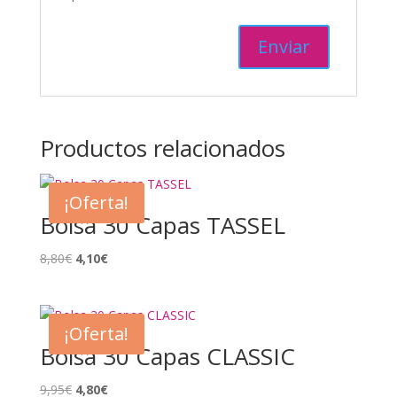
Productos relacionados
¡Oferta!
Bolsa 30 Capas TASSEL
El
El
8,80
€
4,10
€
precio
precio
original
actual
era:
es:
¡Oferta!
8,80€.
4,10€.
Bolsa 30 Capas CLASSIC
El
El
9,95
€
4,80
€