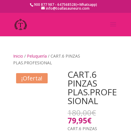
900 877 987 - 647568528(+Whatsapp)
info@toallasauneuro.com
Inicio
/
Peluquería
/ CART.6 PINZAS
PLAS.PROFESIONAL
CART.6
¡Oferta!
PINZAS
PLAS.PROFE
SIONAL
El
180,00
€
precio
El
79,95
€
original
precio
CART.6 PINZAS