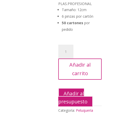
era:
actual
PLAS.PROFESIONAL
180,00€.
es:
Tamaño: 12cm
79,95€.
6 pinzas por cartón
50 cartones
por
pedido
CART.6
PINZAS
PLAS.PROFESIONAL
Añadir al
cantidad
carrito
Añadir al
presupuesto
Categoría:
Peluquería