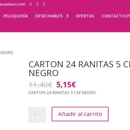
lasauneuro.com
PELUQUERÍA
DESECHABLES
OFERTAS
CONTACTO|P
 NEGRO
CARTON 24 RANITAS 5 
NEGRO
El
El
11,40
€
5,15
€
precio
precio
CARTON 24 RANITAS 5 CM NEGRO
original
actual
era:
es:
11,40€.
5,15€.
CARTON
Añadir al carrito
24
RANITAS
5