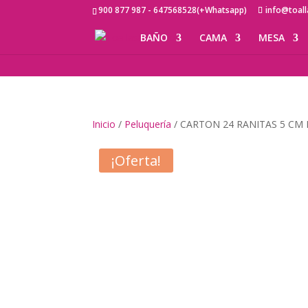
900 877 987 - 647568528(+Whatsapp)
info@toal
BAÑO
CAMA
MESA
Inicio
/
Peluquería
/ CARTON 24 RANITAS 5 CM
¡Oferta!