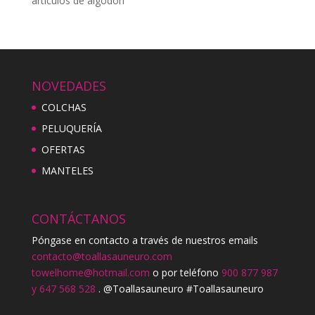
artículos de algodón
NOVEDADES
COLCHAS
PELUQUERÍA
OFERTAS
MANTELES
CONTÁCTANOS
Póngase en contacto a través de nuestros emails
contacto@toallasauneuro.com
towelhome@hotmail.com
o por teléfono
900 877 987
y 647 568 528
. @Toallasauneuro #Toallasauneuro