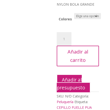
original
actua
NYLON BOLA GRANDE
era:
es:
3,80€.
1,75€
Colores
CEPILLO
FUELLE
PUA
Añadir al
NYLON
BOLA
carrito
GRANDE
cantidad
Añadir al
presupuesto
SKU:
N/D
Categoría:
Peluquería
Etiqueta:
CEPILLO FUELLE PUA