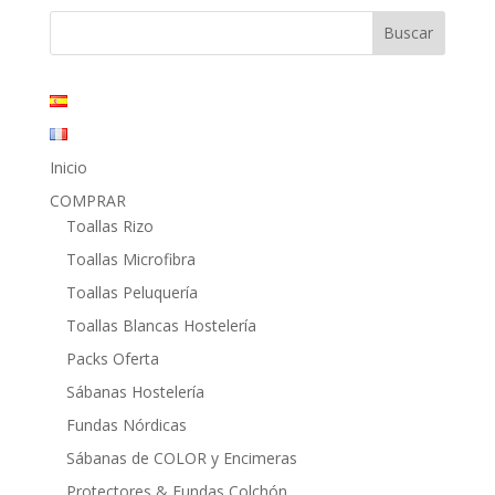
era:
es:
28,60€.
14,15€.
Inicio
COMPRAR
Toallas Rizo
Toallas Microfibra
Toallas Peluquería
Toallas Blancas Hostelería
Packs Oferta
Sábanas Hostelería
Fundas Nórdicas
Sábanas de COLOR y Encimeras
Protectores & Fundas Colchón