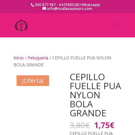
900 877 987 - 647568528(+Whatsapp)
info@toallasauneuro.com
Inicio
/
Peluquería
/ CEPILLO FUELLE PUA NYLON
BOLA GRANDE
CEPILLO
¡Oferta!
FUELLE PUA
NYLON
BOLA
GRANDE
El
El
3,80
€
1,75
€
precio
preci
CEPILLO FUELLE PUA