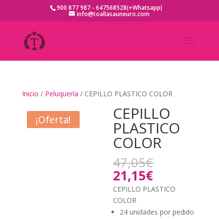
900 877 987 - 647568528(+Whatsapp)
info@toallasauneuro.com
Inicio
/
Peluquería
/ CEPILLO PLASTICO COLOR
CEPILLO
¡Oferta!
PLASTICO
COLOR
El
47,05
€
precio
El
21,15
€
original
precio
CEPILLO PLASTICO
era:
actual
COLOR
47,05€.
es:
24 unidades por pedido