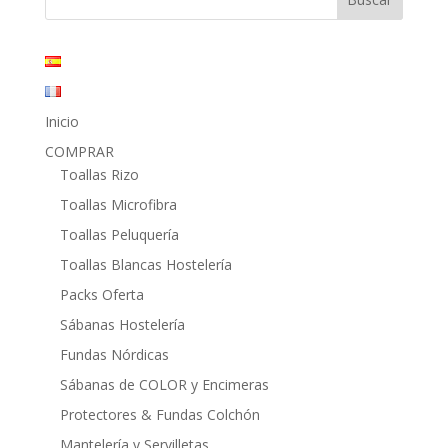
19,80€.
8,95€.
Inicio
COMPRAR
Toallas Rizo
Toallas Microfibra
Toallas Peluquería
Toallas Blancas Hostelería
Packs Oferta
Sábanas Hostelería
Fundas Nórdicas
Sábanas de COLOR y Encimeras
Protectores & Fundas Colchón
Mantelería y Servilletas