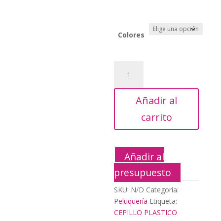
21,15€.
Colores
CEPILLO
PLASTICO
COLOR
Añadir al
cantidad
carrito
Añadir al
presupuesto
SKU:
N/D
Categoría:
Peluquería
Etiqueta:
CEPILLO PLASTICO