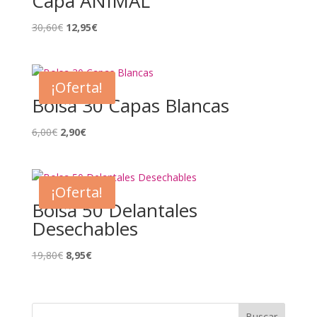
Capa ANIMAL
El
El
30,60
€
12,95
€
precio
precio
original
actual
era:
es:
¡Oferta!
30,60€.
12,95€.
Bolsa 30 Capas Blancas
El
El
6,00
€
2,90
€
precio
precio
original
actual
era:
es:
¡Oferta!
6,00€.
2,90€.
Bolsa 50 Delantales
Desechables
El
El
19,80
€
8,95
€
precio
precio
original
actual
era:
es: