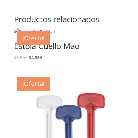
Productos relacionados
¡Oferta!
Estola Cuello Mao
El
El
51,95
€
34,95
€
precio
precio
original
actual
era:
es:
¡Oferta!
51,95€.
34,95€.