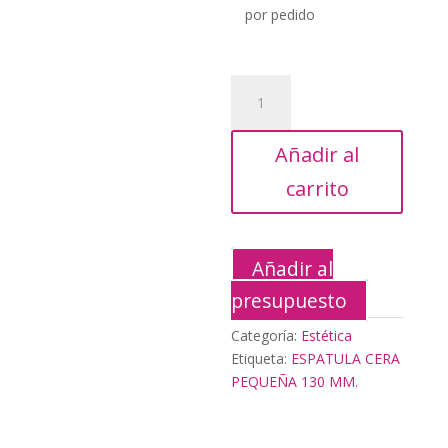
10,56€.
4,80
por pedido
ESPATULA
CERA
PEQUEÑA
Añadir al
130
MM.
carrito
cantidad
Añadir al
presupuesto
Categoría:
Estética
Etiqueta:
ESPATULA CERA
PEQUEÑA 130 MM.