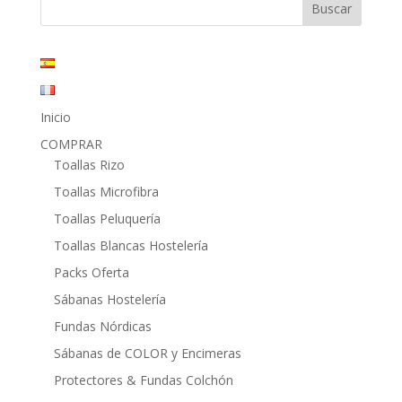
60,95€.
32,25€.
Inicio
COMPRAR
Toallas Rizo
Toallas Microfibra
Toallas Peluquería
Toallas Blancas Hostelería
Packs Oferta
Sábanas Hostelería
Fundas Nórdicas
Sábanas de COLOR y Encimeras
Protectores & Fundas Colchón