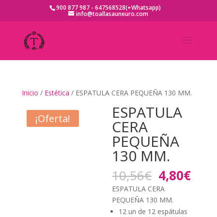
900 877 987 - 647568528(+Whatsapp)
info@toallasauneuro.com
Inicio
/
Estética
/ ESPATULA CERA PEQUEÑA 130 MM.
ESPATULA
¡Oferta!
CERA
PEQUEÑA
130 MM.
El
El
10,56
€
4,80
€
precio
prec
ESPATULA CERA
original
actu
PEQUEÑA 130 MM.
era:
es:
12 un de 12 espátulas