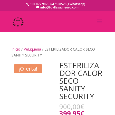
900 877 987 - 647568528(+Whatsapp)
info@toallasauneuro.com
Inicio
/
Peluquería
/ ESTERILIZADOR CALOR SECO
SANITY SECURITY
ESTERILIZA
¡Oferta!
DOR CALOR
SECO
SANITY
SECURITY
El
900,00
€
precio
El
399,95
€