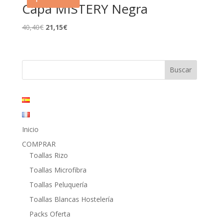
Capa MISTERY Negra
El
El
40,40
€
21,15
€
precio
precio
original
actual
era:
es:
40,40€.
21,15€.
Inicio
COMPRAR
Toallas Rizo
Toallas Microfibra
Toallas Peluquería
Toallas Blancas Hostelería
Packs Oferta