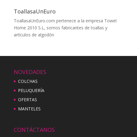
ToallasaUnEuro
ToallasaUnEuro.com pertenece a la empresa Towel
Home 2010 S.L, somos fabricantes de toallas y
artículos de algodón
NOVEDADES
COLCHAS
PELUQUERÍA
OFERTAS
MANTELES
CONTÁCTANOS