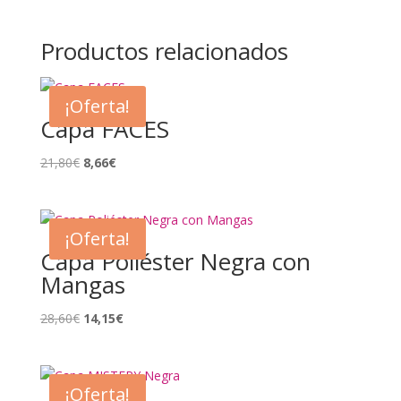
Productos relacionados
¡Oferta!
Capa FACES
El
El
21,80
€
8,66
€
precio
precio
original
actual
era:
es:
¡Oferta!
21,80€.
8,66€.
Capa Poliéster Negra con
Mangas
El
El
28,60
€
14,15
€
precio
precio
original
actual
era:
es:
¡Oferta!
28,60€.
14,15€.