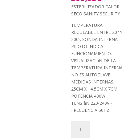
original
precio
ESTERILIZADOR CALOR
era:
actual
SECO SANITY SECURITY
900,00€.
es:
399,95€.
TEMPERATURA
REGULABLE ENTRE 20º Y
200º. SONDA INTERNA
PILOTO INDICA
FUNCIONAMIENTO.
VISUALIZACIàN DE LA
TEMPERATURA INTERNA
NO ES AUTOCLAVE
MEDIDAS INTERNAS:
25CM X 14,5CM X 7CM
POTENCIA 400W
TENSIàN 220-240V~
FRECUENCIA 50HZ
ESTERILIZADOR
CALOR