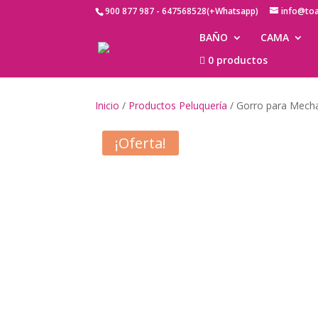
900 877 987 - 647568528(+Whatsapp)
info@to
BAÑO
CAMA
0 productos
Inicio
/
Productos Peluquería
/ Gorro para Mech
¡Oferta!