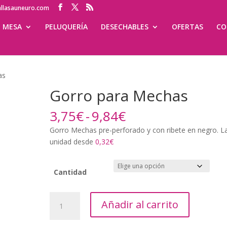
allasauneuro.com
MESA
PELUQUERÍA
DESECHABLES
OFERTAS
CO
as
Gorro para Mechas
Rango
3,75
€
-
9,84
€
de
Gorro Mechas pre-perforado y con ribete en negro. L
precios:
unidad desde
0,32€
desde
3,75€
hasta
Cantidad
9,84€
Gorro
Añadir al carrito
para
Mechas