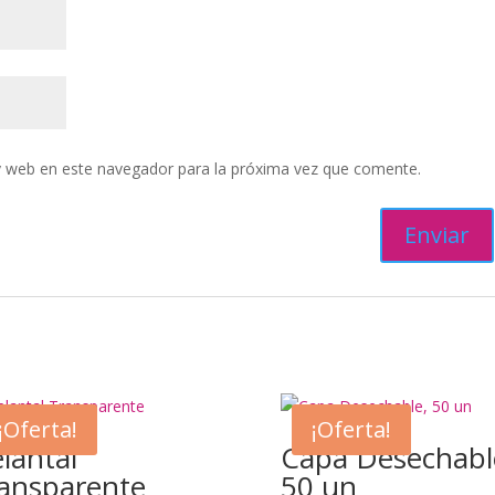
y web en este navegador para la próxima vez que comente.
¡Oferta!
¡Oferta!
lantal
Capa Desechabl
ansparente
50 un