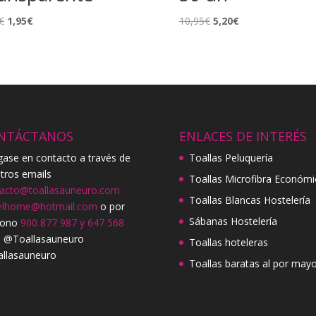
El
El
El
El
€
1,95
€
10,95
€
5,20
€
precio
precio
precio
precio
original
actual
original
actual
era:
es:
era:
es:
4,95€.
1,95€.
10,95€.
5,20€.
NTÁCTANOS
ENLACES DE INTERÉS
ase en contacto a través de
Toallas Peluquería
tros emails
Toallas Microfibra Económi
acto@toallasauneuro.com
Toallas Blancas Hostelería
elhome@hotmail.com
o por
Sábanas Hostelería
fono
900 877 987 y 647 568
. @Toallasauneuro
Toallas hoteleras
llasauneuro
Toallas baratas al por mayo