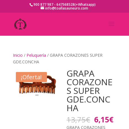
900 877 987 - 647568528(+Whatsapp)
info@toallasauneuro.com
Inicio
/
Peluquería
/ GRAPA CORAZONES SUPER
GDE.CONCHA
GRAPA
¡Oferta!
CORAZONE
S SUPER
GDE.CONC
HA
El
El
13,75
€
6,15
€
precio
prec
GRAPA CORAZONES