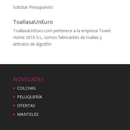
Solicitar Presupuesto
ToallasaUnEuro
ToallasaUnEuro.com pertenece a la empresa Towel
Home 2010 S.L, somos fabricantes de toallas y
artículos de algodón
NOVEDADES
COLCHAS
PELUQUERÍA
OFERTAS
MANTELES