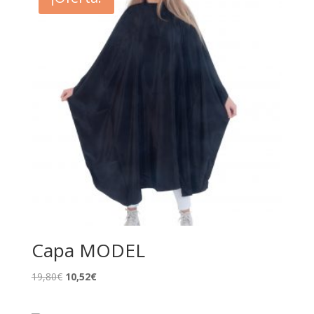
40,40€.
21,15€.
Capa MODEL
El
El
19,80
€
10,52
€
precio
precio
original
actual