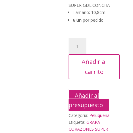
original
actu
SUPER GDE.CONCHA
era:
es:
Tamaño: 10,8cm
13,75€.
6,15
6 un
por pedido
GRAPA
CORAZONES
SUPER
Añadir al
GDE.CONCHA
cantidad
carrito
Añadir al
presupuesto
Categoría:
Peluquería
Etiqueta:
GRAPA
CORAZONES SUPER