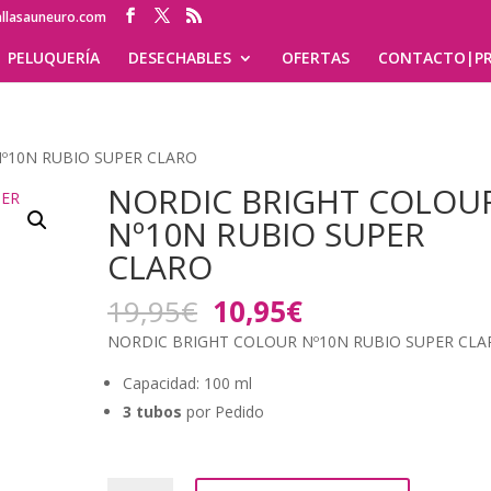
allasauneuro.com
PELUQUERÍA
DESECHABLES
OFERTAS
CONTACTO|PR
º10N RUBIO SUPER CLARO
NORDIC BRIGHT COLOU
Nº10N RUBIO SUPER
CLARO
El
El
19,95
€
10,95
€
precio
precio
NORDIC BRIGHT COLOUR Nº10N RUBIO SUPER CLA
original
actual
era:
es:
Capacidad: 100 ml
19,95€.
10,95€.
3 tubos
por Pedido
NORDIC