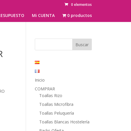
0 elementos
ESUPUESTO
Mi CUENTA
0 productos
R
Inicio
COMPRAR
RO
Toallas Rizo
Toallas Microfibra
Toallas Peluquería
Toallas Blancas Hostelería
Packs Oferta