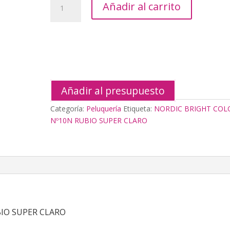
Añadir al carrito
BRIGHT
COLOUR
Nº10N
RUBIO
SUPER
CLARO
cantidad
Añadir al presupuesto
Categoría:
Peluquería
Etiqueta:
NORDIC BRIGHT COL
Nº10N RUBIO SUPER CLARO
IO SUPER CLARO