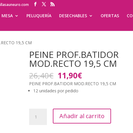
allasauneuro.com
MESA
PELUQUERÍA
DESECHABLES
OFERTAS
CO
.RECTO 19,5 CM
PEINE PROF.BATIDOR
MOD.RECTO 19,5 CM
El
El
26,40
€
11,90
€
precio
precio
PEINE PROF.BATIDOR MOD.RECTO 19,5 CM
original
actual
12 unidades por pedido
era:
es:
26,40€.
11,90€.
PEINE
Añadir al carrito
PROF.BATIDOR
MOD.RECTO
19,5