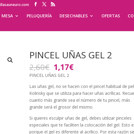
allasauneuro.com
MESA
PELUQUERÍA
DESECHABLES
OFERTAS
CO
PINCEL UÑAS GEL 2
El
El
2,60
€
1,17
€
precio
precio
PINCEL UÑAS GEL 2
original
actual
era:
es:
Las uñas gel, no se hacen con el pincel habitual de pe
2,60€.
1,17€.
Kolinsky que se utiliza para hacer uñas acrílicas. Recu
cuanto más grande sea el número de tu pincel, más
grande será el grosor del mismo.
Si quieres esculpir uñas de gel, debes utilizar pinceles
especiales que te faciliten la colocación del gel. Esto e
porque el gel es diferente al acrílico. Por esta razón s