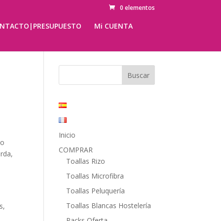
0 elementos
NTACTO|PRESUPUESTO
Mi CUENTA
Inicio
lo
COMPRAR
erda,
Toallas Rizo
Toallas Microfibra
Toallas Peluquería
Toallas Blancas Hostelería
s,
e
Packs Oferta