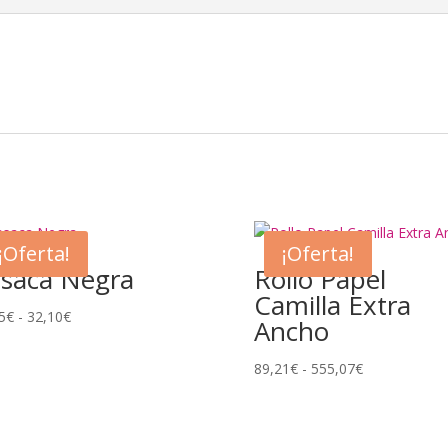
¡Oferta!
¡Oferta!
saca Negra
Rollo Papel
Camilla Extra
Rango
5
€
-
32,10
€
Ancho
de
precios:
Rango
89,21
€
-
555,07
€
desde
de
27,45€
precios:
hasta
desde