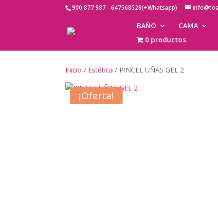
900 877 987 - 647568528(+Whatsapp)
info@to
BAÑO
CAMA
0 productos
Inicio
/
Estética
/ PINCEL UÑAS GEL 2
¡Oferta!