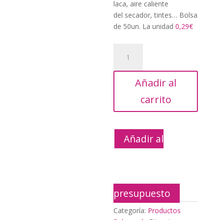
es:
laca, aire caliente
11,95€.
del secador, tintes… Bolsa
de 50un. La unidad
0,29€
Protector
Facial
Face
Añadir al
Pro
50un
carrito
cantidad
Añadir al
presupuesto
Categoría:
Productos