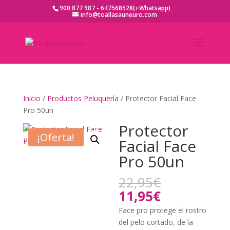
900 877 987 - 647568528(+Whatsapp)
info@toallasauneuro.com
Inicio
/
Productos Peluquería
/ Protector Facial Face
Pro 50un
Protector
¡Oferta!
Facial Face
Pro 50un
El
22,95
€
precio
El
11,95
€
original
precio
Face pro protege el rostro
era:
actual
del pelo cortado, de la
22,95€.