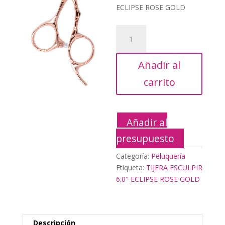
era:
actual
ECLIPSE ROSE GOLD
110,00€.
es:
49,50€.
TIJERA
ESCULPIR
6.0″
Añadir al
ECLIPSE
ROSE
carrito
GOLD
cantidad
Añadir al
presupuesto
Categoría:
Peluquería
Etiqueta:
TIJERA ESCULPIR
6.0″ ECLIPSE ROSE GOLD
Descripción