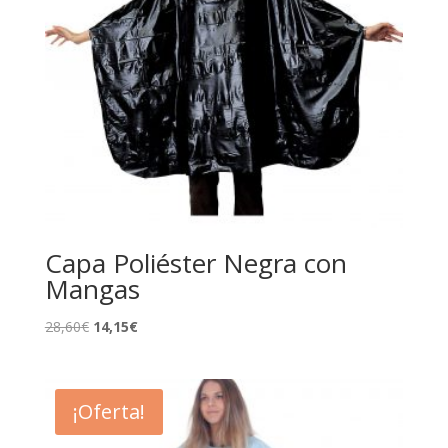
Capa Poliéster Negra con
Mangas
El
El
28,60
€
14,15
€
precio
precio
original
actual
era:
es:
¡Oferta!
28,60€.
14,15€.