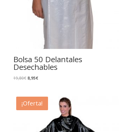
Bolsa 50 Delantales
Desechables
El
El
19,80
€
8,95
€
precio
precio
original
actual
era:
es:
¡Oferta!
19,80€.
8,95€.