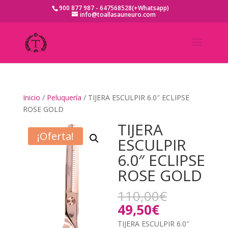
900 877 987 - 647568528(+Whatsapp)
info@toallasauneuro.com
Inicio
/
Peluquería
/ TIJERA ESCULPIR 6.0″ ECLIPSE
ROSE GOLD
TIJERA
¡Oferta!
ESCULPIR
6.0″ ECLIPSE
ROSE GOLD
El
110,00
€
precio
El
49,50
€
original
precio
TIJERA ESCULPIR 6.0″