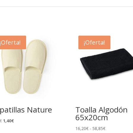
¡Oferta!
¡Oferta!
patillas Nature
Toalla Algodón
65x20cm
El
El
€
1,40
€
precio
precio
Rango
16,20
€
-
58,85
€