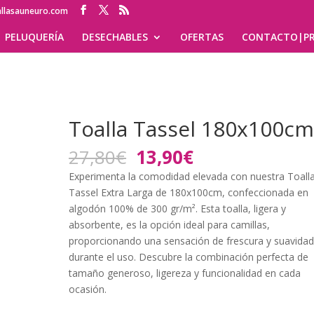
allasauneuro.com
PELUQUERÍA
DESECHABLES
OFERTAS
CONTACTO|PR
Toalla Tassel 180x100c
El
El
27,80
€
13,90
€
precio
precio
Experimenta la comodidad elevada con nuestra Toall
original
actual
Tassel Extra Larga de 180x100cm, confeccionada en
era:
es:
algodón 100% de 300 gr/m². Esta toalla, ligera y
27,80€.
13,90€.
absorbente, es la opción ideal para camillas,
proporcionando una sensación de frescura y suavida
durante el uso. Descubre la combinación perfecta de
tamaño generoso, ligereza y funcionalidad en cada
ocasión.