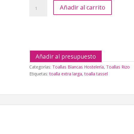
Toalla
Añadir al carrito
Tassel
180x100cm
cantidad
Añadir al presupuesto
Categorías:
Toallas Blancas Hostelería
,
Toallas Rizo
Etiquetas:
toalla extra larga
,
toalla tassel