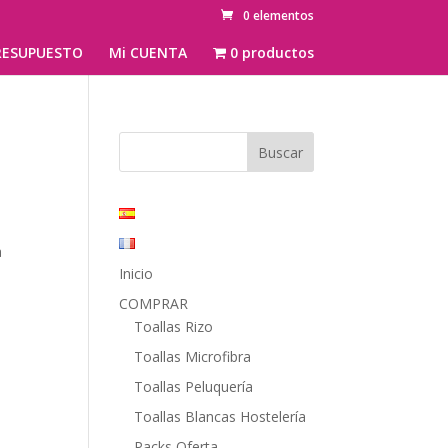
0 elementos
ESUPUESTO
Mi CUENTA
0 productos
m
a
Inicio
COMPRAR
Toallas Rizo
d
Toallas Microfibra
Toallas Peluquería
Toallas Blancas Hostelería
Packs Oferta