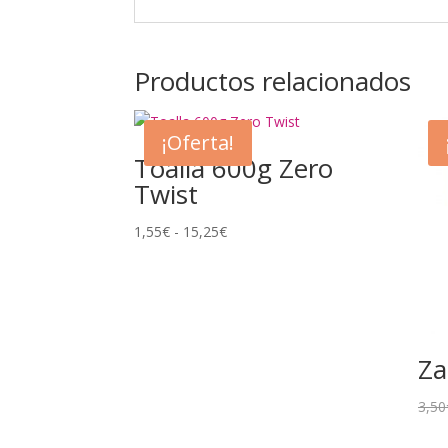
Productos relacionados
¡Oferta!
Toalla 600g Zero
Twist
Rango
1,55
€
-
15,25
€
de
precios:
desde
1,55€
hasta
Za
15,25€
3,50