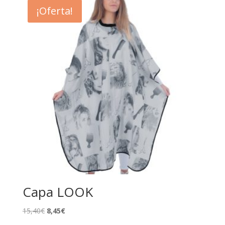
¡Oferta!
Capa LOOK
El
El
15,40
€
8,45
€
precio
precio