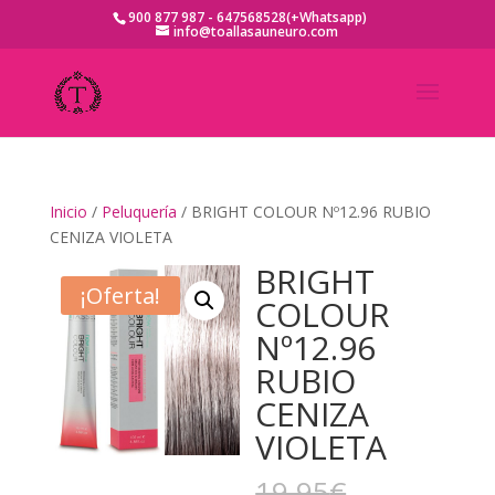
900 877 987 - 647568528(+Whatsapp)
info@toallasauneuro.com
Inicio
/
Peluquería
/ BRIGHT COLOUR Nº12.96 RUBIO
CENIZA VIOLETA
BRIGHT
¡Oferta!
COLOUR
Nº12.96
RUBIO
CENIZA
VIOLETA
El
19,95
€