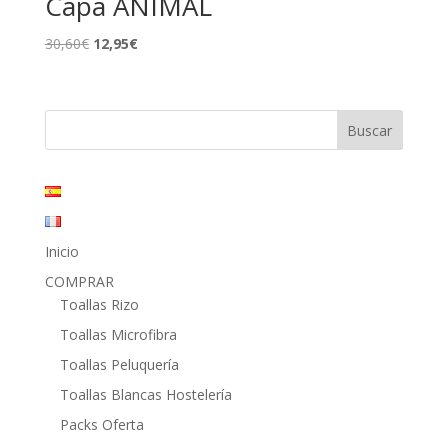
Capa ANIMAL
El
El
30,60
€
12,95
€
precio
precio
original
actual
era:
es:
30,60€.
12,95€.
Inicio
COMPRAR
Toallas Rizo
Toallas Microfibra
Toallas Peluquería
Toallas Blancas Hostelería
Packs Oferta