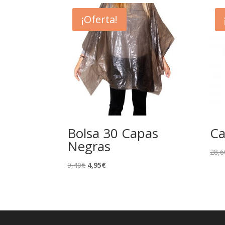
¡Oferta!
Bolsa 30 Capas
Ca
Negras
28,6
El
El
9,40
€
4,95
€
precio
precio
original
actual
era:
es:
9,40€.
4,95€.