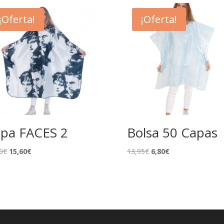
¡Oferta!
¡Oferta!
pa FACES 2
Bolsa 50 Capas
El
El
El
El
0
€
15,60
€
13,95
€
6,80
€
precio
precio
precio
precio
original
actual
original
actual
era:
es:
era:
es:
28,60€.
15,60€.
13,95€.
6,80€.