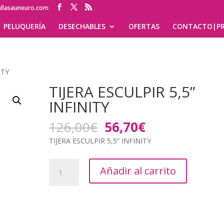
allasauneuro.com
PELUQUERÍA
DESECHABLES
OFERTAS
CONTACTO|PR
ITY
TIJERA ESCULPIR 5,5”
INFINITY
El
El
126,00
€
56,70
€
precio
precio
TIJERA ESCULPIR 5,5” INFINITY
original
actual
era:
es:
TIJERA
126,00€.
56,70€.
Añadir al carrito
ESCULPIR
5,5”
INFINITY
cantidad