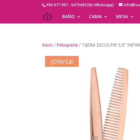
900 877 987 - 647568528(+Whatsapp)
info@to
BAÑO
CAMA
MESA
Inicio
/
Peluquería
/ TIJERA ESCULPIR 5,5” INFIN
¡Oferta!